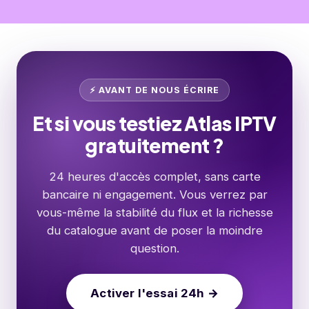
Vérifiez d'abord vos dossiers spam et courriers
confidentialité
.
indésirables. Si rien n'arrive sous 24 heures,
renvoyez votre message ou écrivez-nous
directement sur WhatsApp via le numéro
confirmé après votre première prise de
contact.
⚡ AVANT DE NOUS ÉCRIRE
Et si vous testiez Atlas IPTV
gratuitement ?
24 heures d'accès complet, sans carte
bancaire ni engagement. Vous verrez par
vous-même la stabilité du flux et la richesse
du catalogue avant de poser la moindre
question.
Activer l'essai 24h →